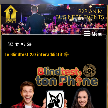
B2B ANIM
BUSINESS EVENTS
Menu
📀 🍄 📲 🎤
Le Blindtest 2.0 interaddictif 🤩